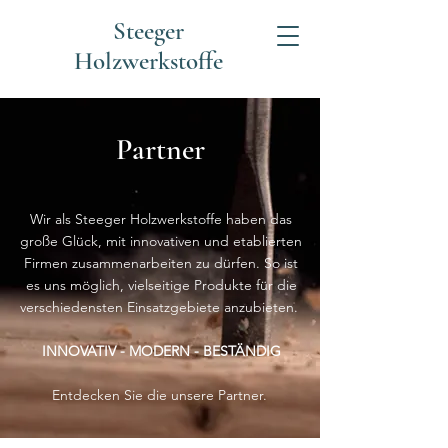
Steeger
Holzwerkstoffe
Partner
Wir als Steeger Holzwerkstoffe haben das
große Glück, mit innovativen und etablierten
Firmen zusammenarbeiten zu dürfen. So ist
es uns möglich, vielseitige Produkte für die
verschiedensten Einsatzgebiete anzubieten.
INNOVATIV - MODERN - BESTÄNDIG
Entdecken Sie die unsere Partner.